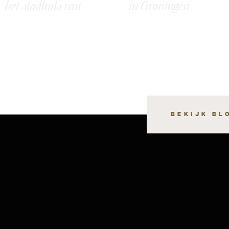
het stadhuis van
in Groningen
Groningen: Meret &
Raymon
BEKIJK BL