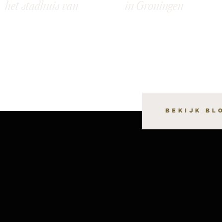
het stadhuis van
in Groningen
Groningen: Meret &
Raymon
BEKIJK BL