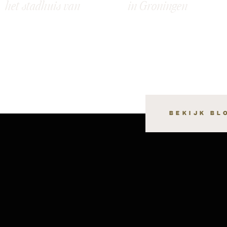
het stadhuis van
in Groningen
Groningen: Meret &
Raymon
BEKIJK BL