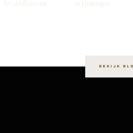
het stadhuis van
in Groningen
Groningen: Meret &
Raymon
BEKIJK BL