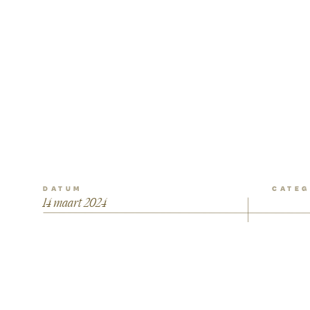
DATUM
CATEG
14 maart 2024