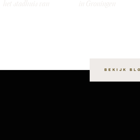
het stadhuis van
in Groningen
Groningen: Meret &
Raymon
BEKIJK BL