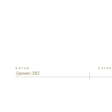
DATUM
CATEG
3 januari 2015