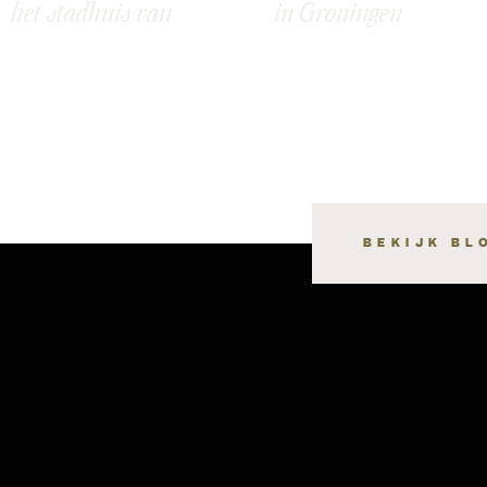
het stadhuis van
in Groningen
Groningen: Meret &
Raymon
BEKIJK BL