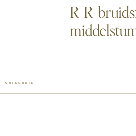
R-R-bruidsf
middelstum
CATEGORIE