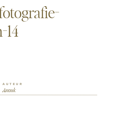
otografie-
-14
AUTEUR
Anouk