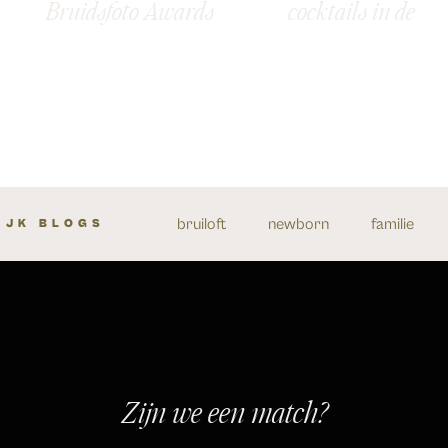
Bruidsfoto Awards
cocktails in de
2026
moestuin – Anne
Thijs
bruiloft
newborn
familie
IJK BLOGS
Zijn we een match?