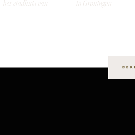
het stadhuis van
in Groningen
Groningen: Meret &
Raymon
BEK