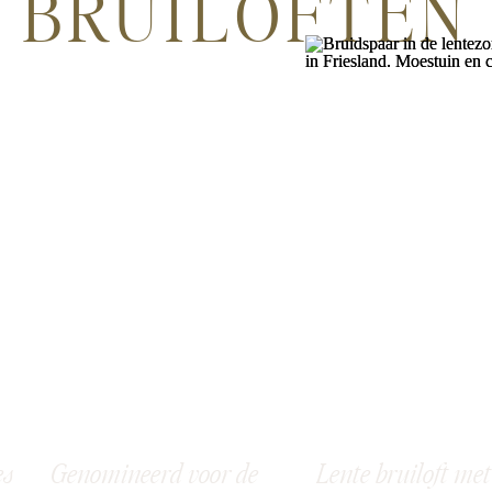
BRUILOFTEN
es
Genomineerd voor de
Lente bruiloft met