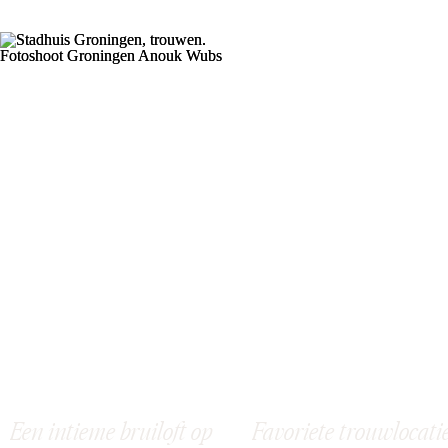
Een intieme bruiloft op
Favoriete trouwlocati