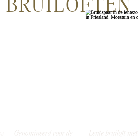
BRUILOFTEN
es
Genomineerd voor de
Lente bruiloft met