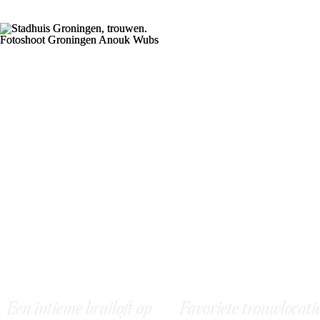
Een intieme bruiloft op
Favoriete trouwlocati