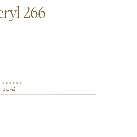
ryl 266
AUTEUR
Anouk