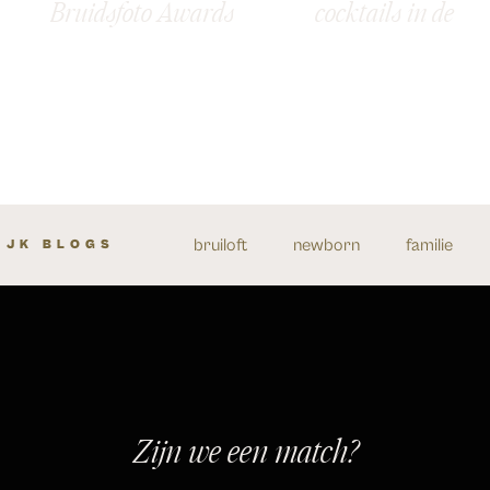
Bruidsfoto Awards
cocktails in de
2026
moestuin – Anne
Thijs
bruiloft
newborn
familie
IJK BLOGS
Zijn we een match?