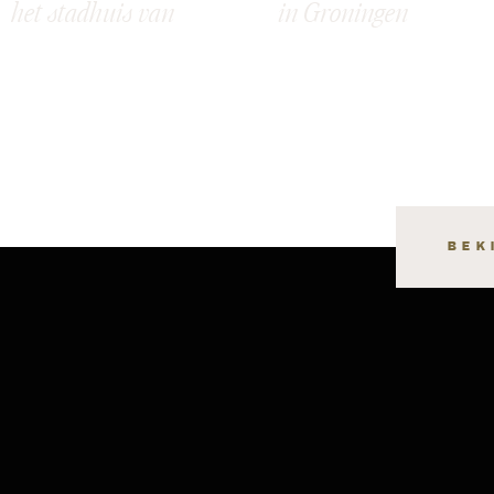
het stadhuis van
in Groningen
Groningen: Meret &
Raymon
BEK