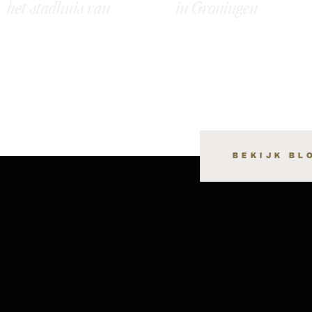
het stadhuis van
in Groningen
Groningen: Meret &
Raymon
BEKIJK BL